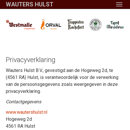
Spring
WAUTERS HULST
Togg
naar
navig
hoofd-
inhoud
Privacyverklaring
Wauters Hulst B.V., gevestigd aan de Hogeweg 2d, te
(4561 RA) Hulst, is verantwoordelijk voor de verwerking
van de persoonsgegevens zoals weergegeven in deze
privacyverklaring.
Contactgegevens
www.wautershulst.nl
Hogeweg 2d
4561 RA Hulst